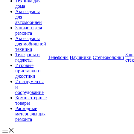
Техника для
дома
Аксессуары
для
автомобилей
Запчасти для
ремонта
Аксессуары
для мобильной
техники
Телефоны и
Защ
Телефоны
Наушники
Стереоколонки
гаджеты
стё
Игровые
приставки и
джостики
Инструменты
и
оборудование
Компьютерные
товары
Расходные
материалы для
ремонта