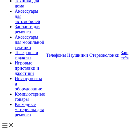
Техника для
дома
Аксессуары
для
автомобилей
Запчасти для
ремонта
Аксессуары
для мобильной
техники
Телефоны и
Защ
Телефоны
Наушники
Стереоколонки
гаджеты
стё
Игровые
приставки и
джостики
Инструменты
и
оборудование
Компьютерные
товары
Расходные
материалы для
ремонта