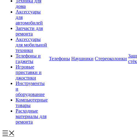
Техника для
дома
Аксессуары
для
автомобилей
Запчасти для
ремонта
Аксессуары
для мобильной
техники
Телефоны и
Защ
Телефоны
Наушники
Стереоколонки
гаджеты
стё
Игровые
приставки и
джостики
Инструменты
и
оборудование
Компьютерные
товары
Расходные
материалы для
ремонта