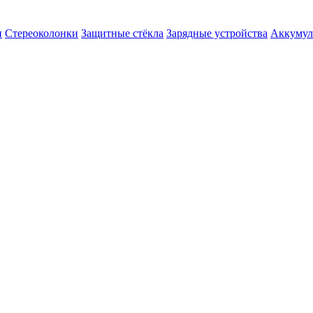
и
Стереоколонки
Защитные стёкла
Зарядные устройства
Аккумул