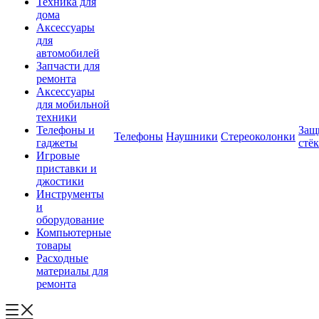
Техника для
дома
Аксессуары
для
автомобилей
Запчасти для
ремонта
Аксессуары
для мобильной
техники
Телефоны и
Защ
Телефоны
Наушники
Стереоколонки
гаджеты
стё
Игровые
приставки и
джостики
Инструменты
и
оборудование
Компьютерные
товары
Расходные
материалы для
ремонта