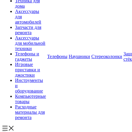
Техника для
дома
Аксессуары
для
автомобилей
Запчасти для
ремонта
Аксессуары
для мобильной
техники
Телефоны и
Защ
Телефоны
Наушники
Стереоколонки
гаджеты
стё
Игровые
приставки и
джостики
Инструменты
и
оборудование
Компьютерные
товары
Расходные
материалы для
ремонта