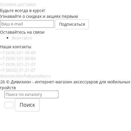
Условия доставки
Будьте всегда в курсе!
Узнавайте о скидках и акциях первым
Оставайтесь на связи
Вконтакте
Наши контакты
+7 (928) 321-30-69
+7 (928) 321-30-69
+7 (928) 321-21-07
+7 (8652) 21-21-07
divizion26info@yandex.ru
026 © Дивизион - интернет-магазин аксессуаров для мобильных
стройств
Поиск