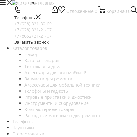
Главная
Отложенные
0
Корзина
0
0
Телефоны
+7 (928) 321-30-69
+7 (928) 321-21-07
+7 (8652) 21-21-07
Заказать звонок
Каталог товаров
Назад
Каталог товаров
Техника для дома
Аксессуары для автомобилей
Запчасти для ремонта
Аксессуары для мобильной техники
Телефоны и гаджеты
Игровые приставки и джостики
Инструменты и оборудование
Компьютерные товары
Расходные материалы для ремонта
Телефоны
Наушники
Стереоколонки