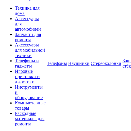
Техника для
дома
Аксессуары
для
автомобилей
Запчасти для
ремонта
Аксессуары
для мобильной
техники
Телефоны и
Защ
Телефоны
Наушники
Стереоколонки
гаджеты
стё
Игровые
приставки и
джостики
Инструменты
и
оборудование
Компьютерные
товары
Расходные
материалы для
ремонта