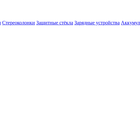
и
Стереоколонки
Защитные стёкла
Зарядные устройства
Аккумул