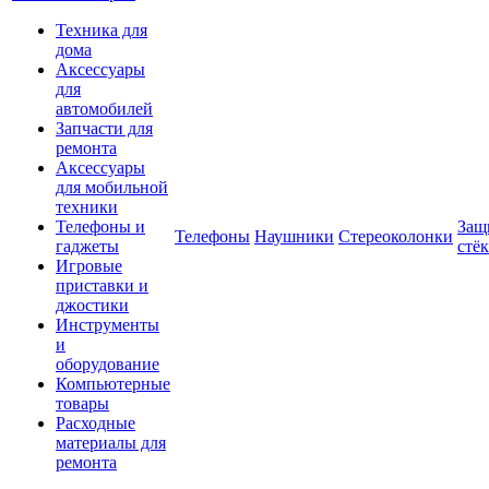
Техника для
дома
Аксессуары
для
автомобилей
Запчасти для
ремонта
Аксессуары
для мобильной
техники
Телефоны и
Защ
Телефоны
Наушники
Стереоколонки
гаджеты
стё
Игровые
приставки и
джостики
Инструменты
и
оборудование
Компьютерные
товары
Расходные
материалы для
ремонта