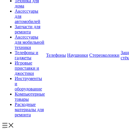
Техника для
дома
Аксессуары
для
автомобилей
Запчасти для
ремонта
Аксессуары
для мобильной
техники
Телефоны и
Защ
Телефоны
Наушники
Стереоколонки
гаджеты
стё
Игровые
приставки и
джостики
Инструменты
и
оборудование
Компьютерные
товары
Расходные
материалы для
ремонта