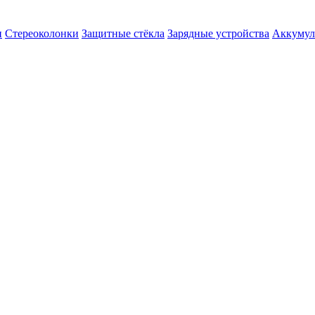
и
Стереоколонки
Защитные стёкла
Зарядные устройства
Аккумул