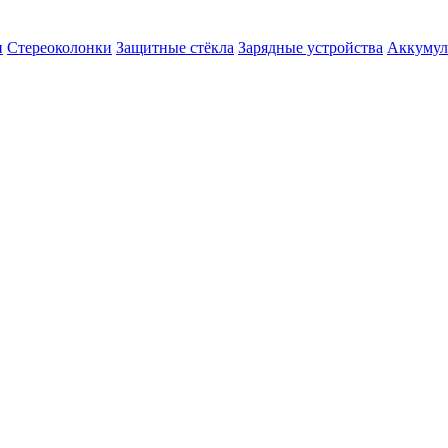
и
Стереоколонки
Защитные стёкла
Зарядные устройства
Аккумул