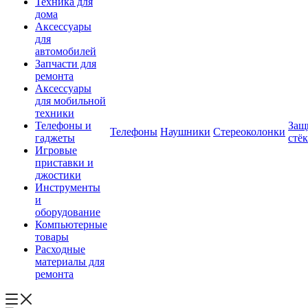
Техника для
дома
Аксессуары
для
автомобилей
Запчасти для
ремонта
Аксессуары
для мобильной
техники
Телефоны и
Защ
Телефоны
Наушники
Стереоколонки
гаджеты
стё
Игровые
приставки и
джостики
Инструменты
и
оборудование
Компьютерные
товары
Расходные
материалы для
ремонта