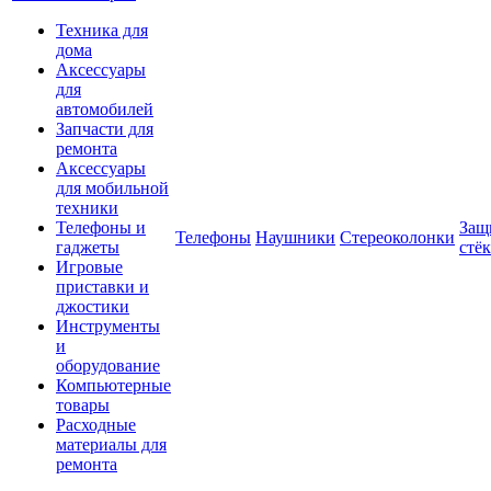
Техника для
дома
Аксессуары
для
автомобилей
Запчасти для
ремонта
Аксессуары
для мобильной
техники
Телефоны и
Защ
Телефоны
Наушники
Стереоколонки
гаджеты
стё
Игровые
приставки и
джостики
Инструменты
и
оборудование
Компьютерные
товары
Расходные
материалы для
ремонта