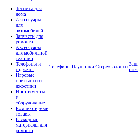
Техника для
дома
Аксессуары
для
автомобилей
Запчасти для
ремонта
Аксессуары
для мобильной
техники
Телефоны и
Защ
Телефоны
Наушники
Стереоколонки
гаджеты
стё
Игровые
приставки и
джостики
Инструменты
и
оборудование
Компьютерные
товары
Расходные
материалы для
ремонта