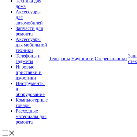
Техника для
дома
Аксессуары
для
автомобилей
Запчасти для
ремонта
Аксессуары
для мобильной
техники
Телефоны и
Защ
Телефоны
Наушники
Стереоколонки
гаджеты
стё
Игровые
приставки и
джостики
Инструменты
и
оборудование
Компьютерные
товары
Расходные
материалы для
ремонта